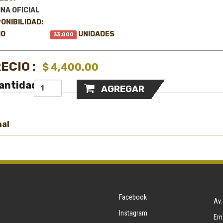
NA OFICIAL
ONIBILIDAD:
IO
UNIDADES
33.000
ECIO :
$ 4,400.00
antidad
AGREGAR
nal
Facebook
Av.
Instagram
Ema